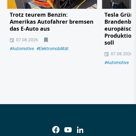
Trotz teurem Benzin:
Tesla Grün
Amerikas Autofahrer bremsen
Brandenbu
das E-Auto aus
europäisch
Produktion
07.08.2026
soll
#
Automotive
#
Elektromobilität
07.08.2026
#
Automotive
#
E