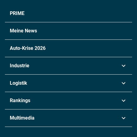
PRIME
Meine News
Auto-Krise 2026
Industrie
Automobil
Logistik
Maschinenbau
Transport & Spedition
Rankings
Chemie
Lieferketten
Industrie & Produktion
Metall
Multimedia
Logistik & Transport
Energie
Podcasts