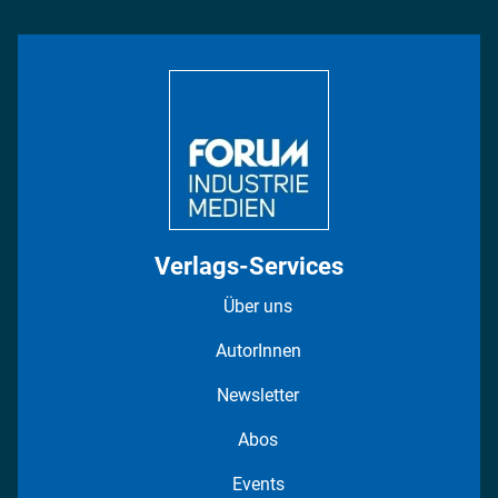
Management & Leadership
Rüstung
INDUSTRIEMAGAZIN TV: Alle Folgen
Bildung
DISPO Videos
Regionen
Fotostrecken
Verlags-Services
Über uns
AutorInnen
Newsletter
Abos
Events