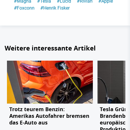
#
Magna
#
Tesla
#
Lucid
#
Rivian
#
Apple
#
Foxconn
#
Henrik Fisker
Weitere interessante Artikel
Trotz teurem Benzin:
Tesla Grün
Amerikas Autofahrer bremsen
Brandenbu
das E-Auto aus
europäisch
Produktion