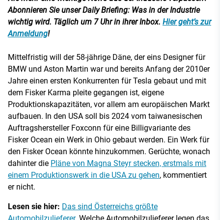
Abonnieren Sie unser Daily Briefing: Was in der Industrie
wichtig wird. Täglich um 7 Uhr in ihrer Inbox.
Hier geht’s zur
Anmeldung
!
Mittelfristig will der 58-jährige Däne, der eins Designer für
BMW und Aston Martin war und bereits Anfang der 2010er
Jahre einen ersten Konkurrenten für Tesla gebaut und mit
dem Fisker Karma pleite gegangen ist, eigene
Produktionskapazitäten, vor allem am europäischen Markt
aufbauen. In den USA soll bis 2024 vom taiwanesischen
Auftragshersteller Foxconn für eine Billigvariante des
Fisker Ocean ein Werk in Ohio gebaut werden. Ein Werk für
den Fisker Ocean könnte hinzukommen. Gerüchte, wonach
dahinter die
Pläne von Magna Steyr stecken, erstmals mit
einem Produktionswerk in die USA zu gehen
, kommentiert
er nicht.
Lesen sie hier:
Das sind Österreichs größte
Automobilzulieferer.
Welche Automobilzulieferer legen das