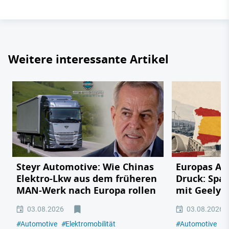
Weitere interessante Artikel
Steyr Automotive: Wie Chinas
Europas Au
Elektro-Lkw aus dem früheren
Druck: Span
MAN-Werk nach Europa rollen
mit Geely,
03.08.2026
03.08.2026
#
Automotive
#
Elektromobilität
#
Automotive
#
E