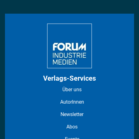
Management & Leadership
Rüstung
INDUSTRIEMAGAZIN TV: Alle Folgen
Bildung
DISPO Videos
Regionen
Fotostrecken
Verlags-Services
Über uns
AutorInnen
Newsletter
Abos