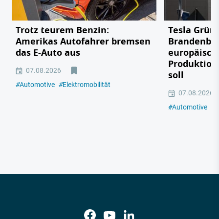
Trotz teurem Benzin:
Tesla Grün
Amerikas Autofahrer bremsen
Brandenbu
das E-Auto aus
europäisch
Produktion
07.08.2026
soll
#
Automotive
#
Elektromobilität
07.08.2026
#
Automotive
#
E