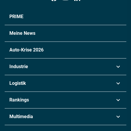
PRIME
Meine News
Auto-Krise 2026
Industrie
Automobil
Logistik
Maschinenbau
Transport & Spedition
Rankings
Chemie
Lieferketten
Industrie & Produktion
Metall
Multimedia
Logistik & Transport
Energie
Podcasts