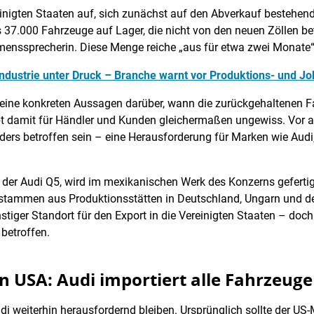
einigten Staaten auf, sich zunächst auf den Abverkauf bestehen
 37.000 Fahrzeuge auf Lager, die nicht von den neuen Zöllen be
menssprecherin. Diese Menge reiche „aus für etwa zwei Monate“,
industrie unter Druck – Branche warnt vor Produktions- und Jo
keine konkreten Aussagen darüber, wann die zurückgehaltenen F
eibt damit für Händler und Kunden gleichermaßen ungewiss. Vor
ers betroffen sein – eine Herausforderung für Marken wie Audi
 der Audi Q5, wird im mexikanischen Werk des Konzerns gefertig
stammen aus Produktionsstätten in Deutschland, Ungarn und de
nstiger Standort für den Export in die Vereinigten Staaten – do
betroffen.
n USA: Audi importiert alle Fahrzeuge
weiterhin herausfordernd bleiben. Ursprünglich sollte der US-M