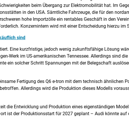
chwierigkeiten beim Übergang zur Elektromobilität hat. Im Geg
tionsstätten in den USA. Sämtliche Fahrzeuge, die für den nord
rschweren hohe Importzölle ein rentables Geschäft in den Verein
rforderlich. Konzernintern wird mit einer Entscheidung hierzu i
äuflich sind
iert. Eine kurzfristige, jedoch wenig zukunftsfähige Lösung wär
en-Werk im US-amerikanischen Tennessee. Allerdings sind di
nte ein solcher Schritt Spannungen mit der Belegschaft auslöse
meinsame Fertigung des Q6 e-tron mit dem technisch ähnlichen 
 betroffen. Allerdings wird die Produktion dieses Modells voraus
rzeit die Entwicklung und Produktion eines eigenständigen Mode
t ist der Produktionsstart für 2027 geplant – Audi könnte auf 