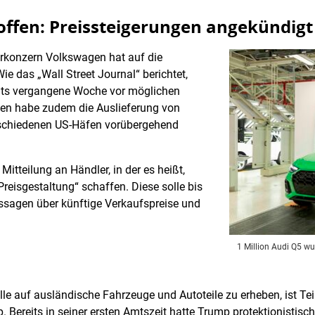
ffen: Preissteigerungen angekündigt
erkonzern Volkswagen hat auf die
ie das „Wall Street Journal“ berichtet,
its vergangene Woche vor möglichen
en habe zudem die Auslieferung von
schiedenen US-Häfen vorübergehend
 Mitteilung an Händler, in der es heißt,
reisgestaltung“ schaffen. Diese solle bis
ussagen über künftige Verkaufspreise und
1 Million Audi Q5 wu
le auf ausländische Fahrzeuge und Autoteile zu erheben, ist Teil
p. Bereits in seiner ersten Amtszeit hatte Trump protektionist