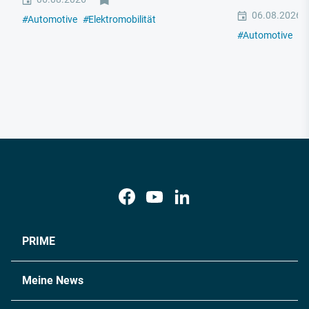
06.08.2026
#
Automotive
#
Elektromobilität
#
Automotive
#
E
PRIME
Meine News