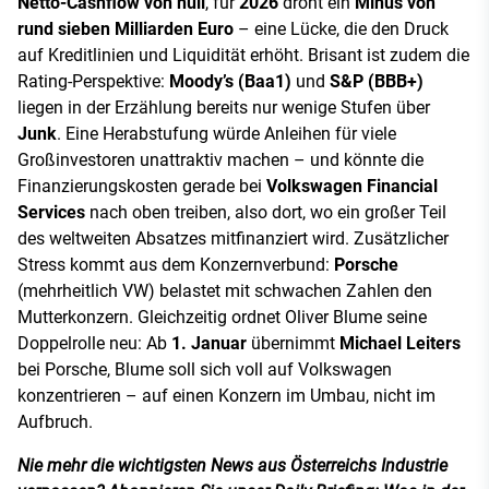
Netto-Cashflow von null
, für
2026
droht ein
Minus von
rund sieben Milliarden Euro
– eine Lücke, die den Druck
auf Kreditlinien und Liquidität erhöht. Brisant ist zudem die
Rating-Perspektive:
Moody’s (Baa1)
und
S&P (BBB+)
liegen in der Erzählung bereits nur wenige Stufen über
Junk
. Eine Herabstufung würde Anleihen für viele
Großinvestoren unattraktiv machen – und könnte die
Finanzierungskosten gerade bei
Volkswagen Financial
Services
nach oben treiben, also dort, wo ein großer Teil
des weltweiten Absatzes mitfinanziert wird. Zusätzlicher
Stress kommt aus dem Konzernverbund:
Porsche
(mehrheitlich VW) belastet mit schwachen Zahlen den
Mutterkonzern. Gleichzeitig ordnet Oliver Blume seine
Doppelrolle neu: Ab
1. Januar
übernimmt
Michael Leiters
bei Porsche, Blume soll sich voll auf Volkswagen
konzentrieren – auf einen Konzern im Umbau, nicht im
Aufbruch.
Nie mehr die wichtigsten News aus Österreichs Industrie