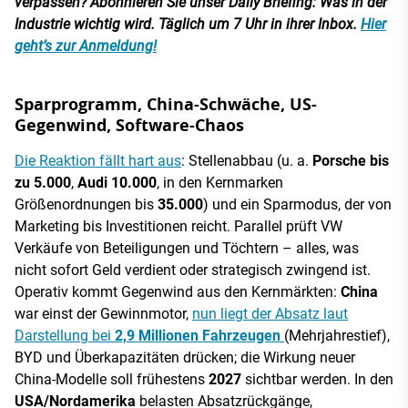
verpassen? Abonnieren Sie unser Daily Briefing: Was in der
Industrie wichtig wird. Täglich um 7 Uhr in ihrer Inbox.
Hier
geht’s zur Anmeldung!
Sparprogramm, China-Schwäche, US-
Gegenwind, Software-Chaos
Die Reaktion fällt hart aus
: Stellenabbau (u. a.
Porsche bis
zu 5.000
,
Audi 10.000
, in den Kernmarken
Größenordnungen bis
35.000
) und ein Sparmodus, der von
Marketing bis Investitionen reicht. Parallel prüft VW
Verkäufe von Beteiligungen und Töchtern – alles, was
nicht sofort Geld verdient oder strategisch zwingend ist.
Operativ kommt Gegenwind aus den Kernmärkten:
China
war einst der Gewinnmotor,
nun liegt der Absatz laut
Darstellung bei
2,9 Millionen Fahrzeugen
(Mehrjahrestief),
BYD und Überkapazitäten drücken; die Wirkung neuer
China-Modelle soll frühestens
2027
sichtbar werden. In den
USA/Nordamerika
belasten Absatzrückgänge,