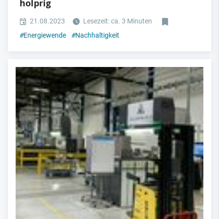
holprig
21.08.2023
Lesezeit: ca. 3 Minuten
#
Energiewende
#
Nachhaltigkeit