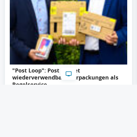
"Post Loop": Post startet
wiederverwendbare Verpackungen als
Regelservice
25.07.2023
Lesezeit: ca. 4 Minuten
#
Logistik
#
Transport