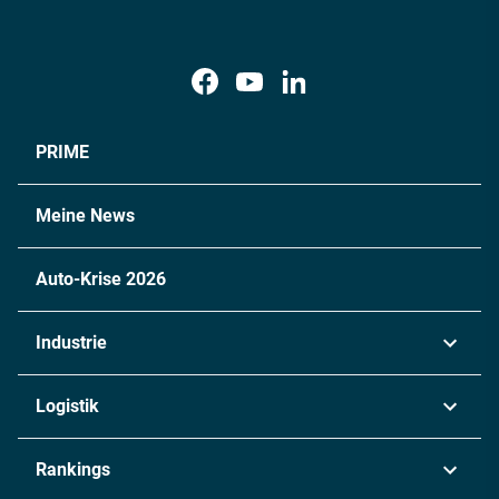
PRIME
Meine News
Auto-Krise 2026
Industrie
Automobil
Logistik
Maschinenbau
Transport & Spedition
Rankings
Chemie
Lieferketten