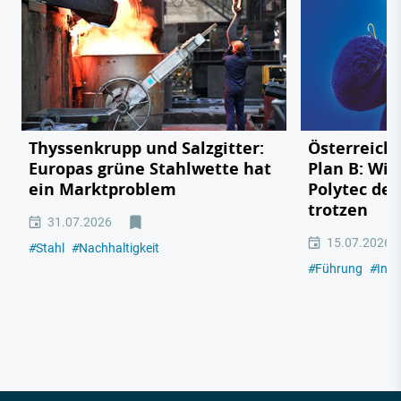
Thyssenkrupp und Salzgitter:
Österreichs
Europas grüne Stahlwette hat
Plan B: Wie
ein Marktproblem
Polytec de
trotzen
31.07.2026
15.07.2026
#
Stahl
#
Nachhaltigkeit
#
Führung
#
Indu