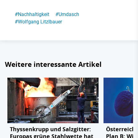
#
Nachhaltigkeit
#
Umdasch
#
Wolfgang Litzlbauer
Weitere interessante Artikel
Thyssenkrupp und Salzgitter:
Österreichs
Europas grüne Stahlwette hat
Plan B: Wie