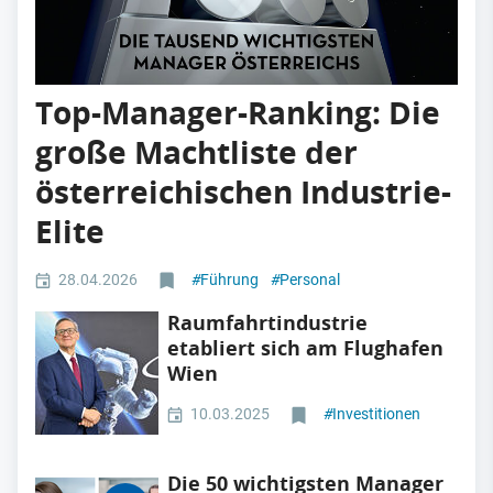
Top-Manager-Ranking: Die
große Machtliste der
österreichischen Industrie-
Elite
28.04.2026
#
Führung
#
Personal
Raumfahrtindustrie
etabliert sich am Flughafen
Wien
10.03.2025
#
Investitionen
Die 50 wichtigsten Manager