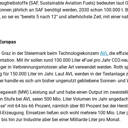
ugtreibstoffe (SAF, Sustainable Aviation Fuels) bedeuten laut Of
0 Tonnen jährlich an SAF benötigt werden, 2030 schon 100.000 t. 
so sei es "bereits 5 nach 12" und allerhöchste Zeit, mit einer na
 Europas
in Graz in der Steiermark beim Technologiekonzern
AVL
die effiz
ntation. Mit ihr sollen rund 100.000 Liter eFuel pro Jahr CO2-ne
träger in Verbrennungsmotoren aller Art verwendet werden. Roth s
 für 150.000 Liter im Jahr. Laut AVL werden in der Testanlage 
ei handle es sich um bisher ungenutzt gebliebene Sonnen- und 
egawatt (MW) Leistung auf und habe einen Output im zweistellig
tten Stufe bei AVL seien 500 Mio. Liter Volumen im Jahr angeda
e" mit 64 bis 66 Prozent, nämlich über 80 Prozent bei der Her
-Erzeugung. Einsetzen ließen sich wohl mehrere 100 Mio. Liter jä
bis hin zur Industrie aber bei einer Milliarde Liter pro Monat.