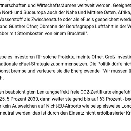
rtnerschaften und Wirtschaftsräumen weltweit werden. Geeignet
Nord- und Südeuropa auch der Nahe und Mittlere Osten, Afrika,
 Wasserstoff als Zwischenstufe oder als eFuels gespeichert we
and Günther Ofner, Obmann der Berufsgruppe Luftfahrt in der W
 "aber mit Stromkosten von einem Bruchteil".
s Investoren für solche Projekte, meinte Ofner. Groß investier
 nationale eFuel-Strategie zusammensetzen. Die Politik dürfe ni
onst bremse und verteuere sie die Energiewende. "Wir müssen üb
h.
 den beabsichtigten Lenkungseffekt freie CO2-Zertifikate eingefü
5, 5 Prozent 2030, dann weiter steigend bis auf 63 Prozent - b
r kein Ausweichen auf Nicht-EU-Airports wie beispielsweise Lond
eutral werden, das ist durch den Einsatz nicht erdölbasierter Kr