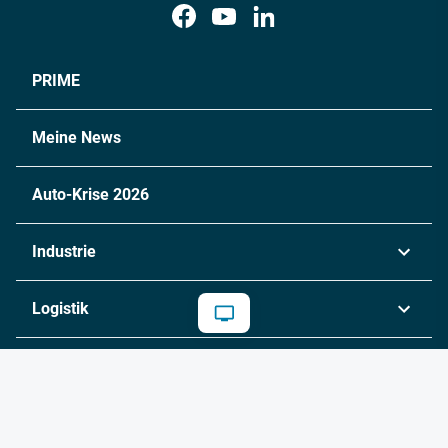
PRIME
Meine News
Auto-Krise 2026
Industrie
Automobil
Logistik
Maschinenbau
Transport & Spedition
Rankings
Chemie
Lieferketten
Industrie & Produktion
Metall
Multimedia
Logistik & Transport