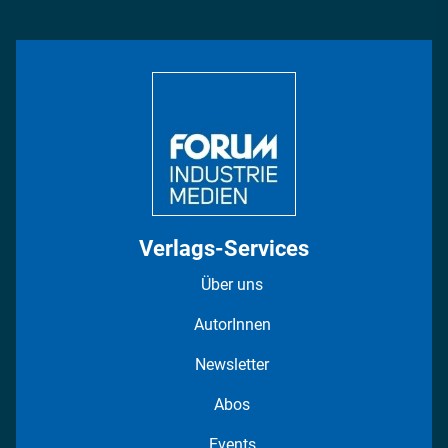
Management & Leadership
Rüstung
INDUSTRIEMAGAZIN TV: Alle Folgen
Bildung
DISPO Videos
Regionen
Fotostrecken
Verlags-Services
Über uns
AutorInnen
Newsletter
Abos
Events