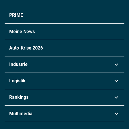
PRIME
Meine News
Auto-Krise 2026
Industrie
Automobil
Logistik
Maschinenbau
Transport & Spedition
Rankings
Chemie
Lieferketten
Industrie & Produktion
Metall
Multimedia
Logistik & Transport
Energie
Podcasts