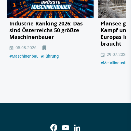
Industrie-Ranking 2026: Das
Plansee geg
sind Österreichs 50 größte
Kampf um e
Maschinenbauer
Europas In
braucht
05.08.2026
29.07.2026
#
Maschinenbau
#
Führung
#
Metallindustrie