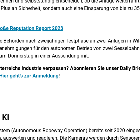
ennen und selbstständig entscheiden, ob die Anlage weiterfährt,
 Plus an Sicherheit, sondern auch eine Einsparung von bis zu 35
große Reputation Report 2023
ie Behörden nach zweijähriger Testphase an zwei Anlagen in Wil
 Genehmigungen für den autonomen Betrieb von zwei Sesselbahn
r am Donnerstag in einer Aussendung mit.
erreichs Industrie verpassen? Abonnieren Sie unser Daily Brief
Hier geht’s zur Anmeldung
!
 KI
em (Autonomous Ropeway Operation) bereits seit 2020 eingeset
en, auswerten und reagieren. Die Kameras werden durch Sensore