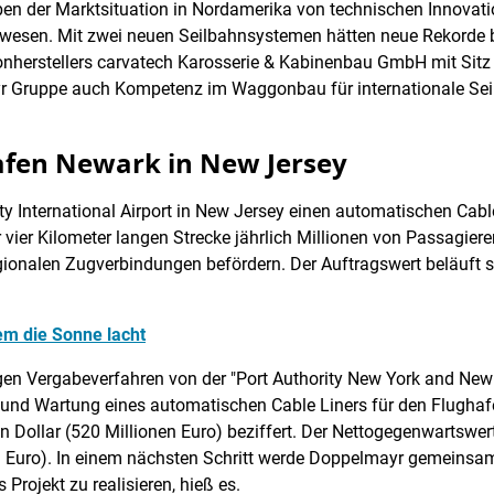
en der Marktsituation in Nordamerika von technischen Innovati
ewesen. Mit zwei neuen Seilbahnsystemen hätten neue Rekorde be
herstellers carvatech Karosserie & Kabinenbau GmbH mit Sitz
yr Gruppe auch Kompetenz im Waggonbau für internationale Sei
afen Newark in New Jersey
y International Airport in New Jersey einen automatischen Cable
r vier Kilometer langen Strecke jährlich Millionen von Passagier
ionalen Zugverbindungen befördern. Der Auftragswert beläuft s
Wem die Sonne lacht
n Vergabeverfahren von der "Port Authority New York and New 
b und Wartung eines automatischen Cable Liners für den Flugh
 Dollar (520 Millionen Euro) beziffert. Der Nettogegenwartswert
n Euro). In einem nächsten Schritt werde Doppelmayr gemeinsam 
rojekt zu realisieren, hieß es.