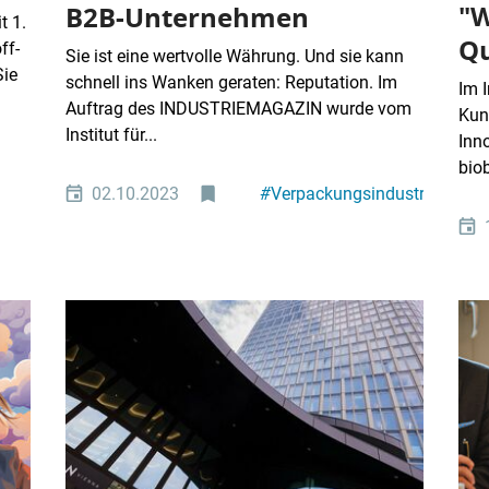
"W
B2B-Unternehmen
t 1.
Qu
ff-
Sie ist eine wertvolle Währung. Und sie kann
Sie
schnell ins Wanken geraten: Reputation. Im
Im 
Auftrag des INDUSTRIEMAGAZIN wurde vom
Kun
Institut für...
Inn
biob
02.10.2023
#
Verpackungsindustrie
#
Top-Ranking