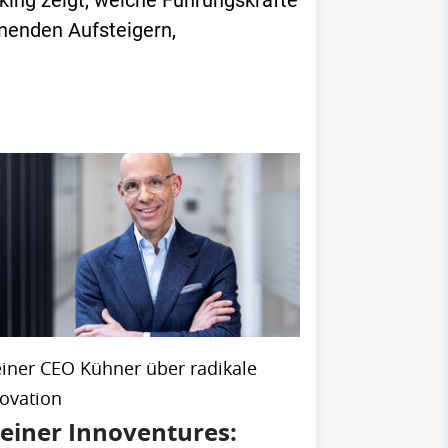
king zeigt, welche Führungskräfte
nnenden Aufsteigern,
iner CEO Kühner über radikale
ovation
einer Innoventures: