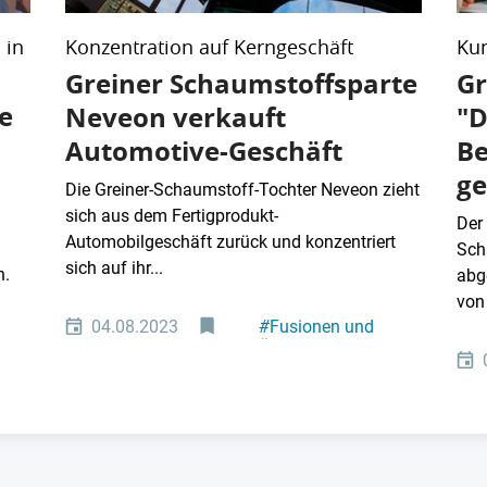
 in
Konzentration auf Kerngeschäft
Kun
Greiner Schaumstoffsparte
Gr
e
Neveon verkauft
"D
Automotive-Geschäft
Be
g
Die Greiner-Schaumstoff-Tochter Neveon zieht
sich aus dem Fertigprodukt-
Der
Automobilgeschäft zurück und konzentriert
Sch
sich auf ihr...
n.
abg
von 
04.08.2023
#
Fusionen und
Übernahmen
#
Kunststoffindustrie