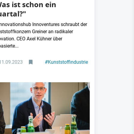
as ist schon ein
artal?"
Innovationshub Innoventures schraubt der
ststoffkonzern Greiner an radikaler
ovation. CEO Axel Kühner über
asierte...
11.09.2023
#
Kunststoffindustrie