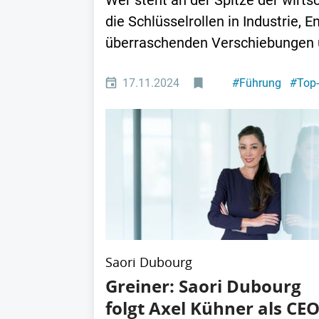
Wer steht an der Spitze der wirt
die Schlüsselrollen in Industrie,
überraschenden Verschiebungen un
17.11.2024
#
Führung
#
Top
Saori Dubourg
Greiner: Saori Dubourg
folgt Axel Kühner als CE