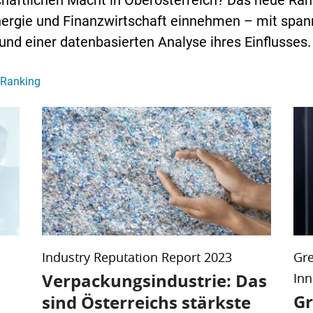
schaftlichen Macht in Oberösterreich? Das neue Ran
 Energie und Finanzwirtschaft einnehmen – mit spa
d einer datenbasierten Analyse ihres Einflusses.
-Ranking
Industry Reputation Report 2023
Gre
Verpackungsindustrie: Das
Inn
Gr
O
sind Österreichs stärkste