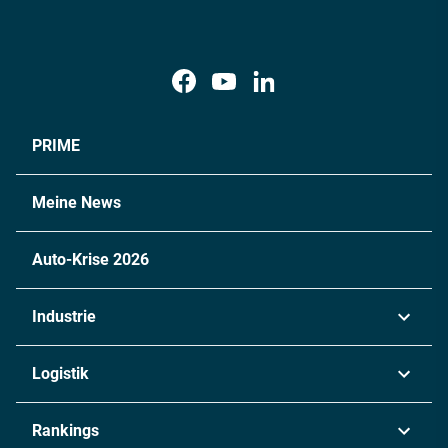
PRIME
Meine News
Auto-Krise 2026
Industrie
Automobil
Logistik
Maschinenbau
Transport & Spedition
Rankings
Chemie