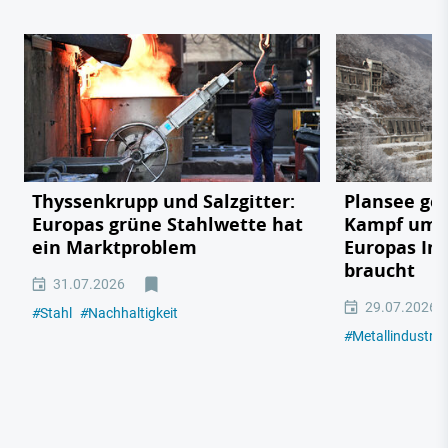
Thyssenkrupp und Salzgitter:
Plansee geg
Europas grüne Stahlwette hat
Kampf um e
ein Marktproblem
Europas In
braucht
31.07.2026
29.07.2026
#
Stahl
#
Nachhaltigkeit
#
Metallindustrie