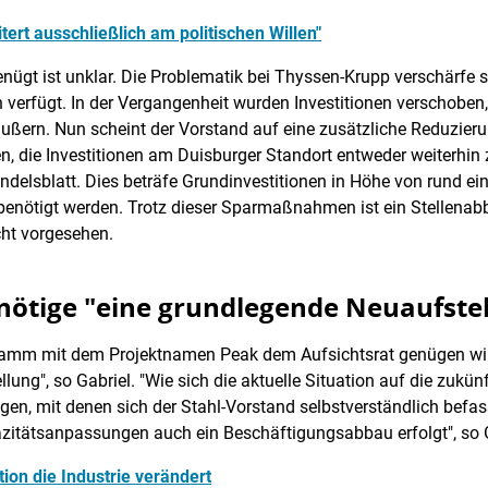
tert ausschließlich am politischen Willen"
ügt ist unklar. Die Problematik bei Thyssen-Krupp verschärfe sic
n verfügt. In der Vergangenheit wurden Investitionen verschobe
äußern. Nun scheint der Vorstand auf eine zusätzliche Reduzierun
, die Investitionen am Duisburger Standort entweder weiterhin 
delsblatt. Dies beträfe Grundinvestitionen in Höhe von rund eine
n benötigt werden. Trotz dieser Sparmaßnahmen ist ein Stelle
cht vorgesehen.
nötige "eine grundlegende Neuaufste
amm mit dem Projektnamen Peak dem Aufsichtsrat genügen wird
lung", so Gabriel. "Wie sich die aktuelle Situation auf die zukü
agen, mit denen sich der Stahl-Vorstand selbstverständlich befa
itätsanpassungen auch ein Beschäftigungsabbau erfolgt", so Ga
ion die Industrie verändert