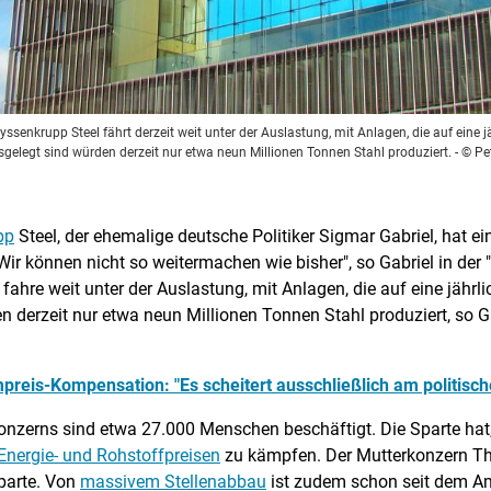
enkrupp Steel fährt derzeit weit unter der Auslastung, mit Anlagen, die auf eine j
gelegt sind würden derzeit nur etwa neun Millionen Tonnen Stahl produziert.
- © Pe
pp
Steel, der ehemalige deutsche Politiker Sigmar Gabriel, hat 
Wir können nicht so weitermachen wie bisher", so Gabriel in de
hre weit unter der Auslastung, mit Anlagen, die auf eine jährl
n derzeit nur etwa neun Millionen Tonnen Stahl produziert, so 
preis-Kompensation: "Es scheitert ausschließlich am politisch
onzerns sind etwa 27.000 Menschen beschäftigt. Die Sparte hat
nergie- und Rohstoffpreisen
zu kämpfen. Der Mutterkonzern Th
parte. Von
massivem Stellenabbau
ist zudem schon seit dem Am