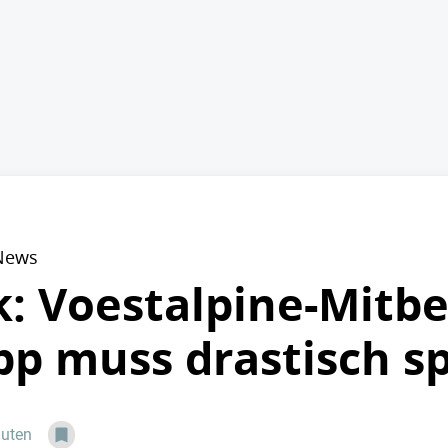
 News
k: Voestalpine-Mitb
p muss drastisch s
nuten