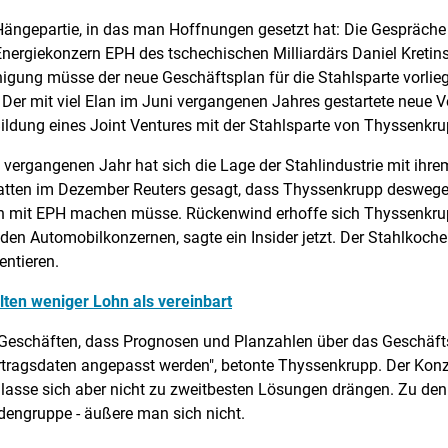
r Hängepartie, in das man Hoffnungen gesetzt hat: Die Gespräc
ergiekonzern EPH des tschechischen Milliardärs Daniel Kretin
Einigung müsse der neue Geschäftsplan für die Stahlsparte vorl
s. Der mit viel Elan im Juni vergangenen Jahres gestartete neue 
ildung eines Joint Ventures mit der Stahlsparte von Thyssenkru
vergangenen Jahr hat sich die Lage der Stahlindustrie mit ihr
 hatten im Dezember Reuters gesagt, dass Thyssenkrupp deswege
n mit EPH machen müsse. Rückenwind erhoffe sich Thyssenkrup
den Automobilkonzernen, sagte ein Insider jetzt. Der Stahlkoch
entieren.
lten weniger Lohn als vereinbart
en Geschäften, dass Prognosen und Planzahlen über das Geschäft
Ertragsdaten angepasst werden", betonte Thyssenkrupp. Der Konz
asse sich aber nicht zu zweitbesten Lösungen drängen. Zu den
dengruppe - äußere man sich nicht.