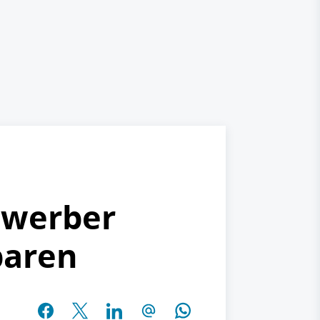
ewerber
paren