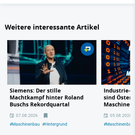
Weitere interessante Artikel
Siemens: Der stille
Industrie-R
Machtkampf hinter Roland
sind Österr
Buschs Rekordquartal
Maschinen
07.08.2026
05.08.2026
#
Maschinenbau
#
Hintergrund
#
Maschinenbau