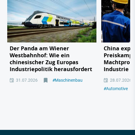
Der Panda am Wiener
China expor
Westbahnhof: Wie ein
Preiskampf
chinesischer Zug Europas
Machtprobe
Industriepolitik herausfordert
Industrie
31.07.2026
#
Maschinenbau
28.07.2026
#
Automotive
#
M