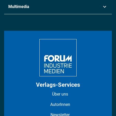
Industrie & Produktion
Metall
Multimedia
Logistik & Transport
Energie
Podcasts
Management & Leadership
Rüstung
INDUSTRIEMAGAZIN TV: Alle Folgen
Bildung
DISPO Videos
Regionen
Fotostrecken
Verlags-Services
Über uns
AutorInnen
Newsletter