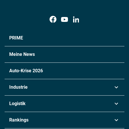
PRIME
Meine News
Auto-Krise 2026
Industrie
Automobil
Logistik
Maschinenbau
Transport & Spedition
Rankings
Chemie
Lieferketten