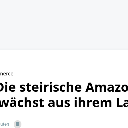
merce
Die steirische Amaz
 wächst aus ihrem L
nuten