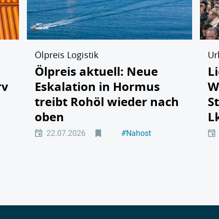
Ölpreis Logistik
Ur
Ölpreis aktuell: Neue
L
rv
Eskalation in Hormus
W
treibt Rohöl wieder nach
S
oben
L
22.07.2026
#
Nahost
#
DISPO