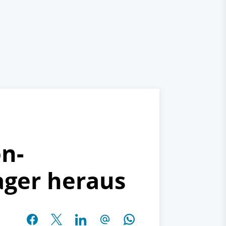
on-
ager heraus