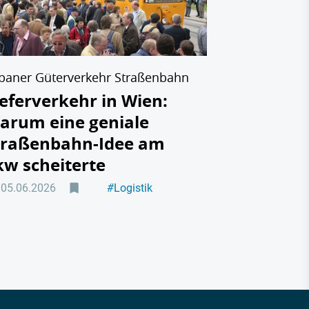
dringend
29.05.2026
baner Güterverkehr Straßenbahn
ieferverkehr in Wien:
arum eine geniale
traßenbahn-Idee am
kw scheiterte
05.06.2026
#
Logistik
#
Hintergrund