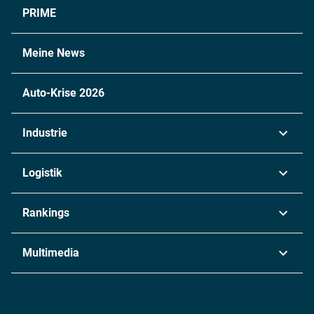
PRIME
Meine News
Auto-Krise 2026
Industrie
Automobil
Logistik
Maschinenbau
Transport & Spedition
Rankings
Chemie
Lieferketten
Industrie & Produktion
Metall
Multimedia
Logistik & Transport
Energie
Podcasts
Management & Leadership
Rüstung
INDUSTRIEMAGAZIN TV: Alle Folgen