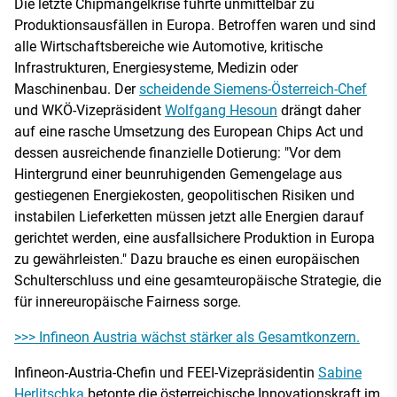
Die letzte Chipmangelkrise führte unmittelbar zu
Produktionsausfällen in Europa. Betroffen waren und sind
alle Wirtschaftsbereiche wie Automotive, kritische
Infrastrukturen, Energiesysteme, Medizin oder
Maschinenbau. Der
scheidende Siemens-Österreich-Chef
und WKÖ-Vizepräsident
Wolfgang Hesoun
drängt daher
auf eine rasche Umsetzung des European Chips Act und
dessen ausreichende finanzielle Dotierung: "Vor dem
Hintergrund einer beunruhigenden Gemengelage aus
gestiegenen Energiekosten, geopolitischen Risiken und
instabilen Lieferketten müssen jetzt alle Energien darauf
gerichtet werden, eine ausfallsichere Produktion in Europa
zu gewährleisten." Dazu brauche es einen europäischen
Schulterschluss und eine gesamteuropäische Strategie, die
für innereuropäische Fairness sorge.
>>> Infineon Austria wächst stärker als Gesamtkonzern.
Infineon-Austria-Chefin und FEEI-Vizepräsidentin
Sabine
Herlitschka
betonte die österreichische Innovationskraft im