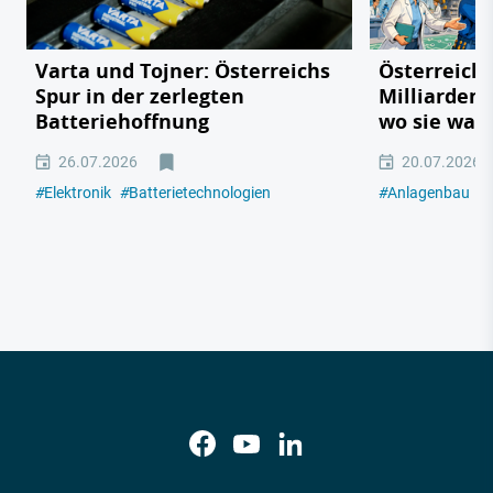
Varta und Tojner: Österreichs
Österreichs
Spur in der zerlegten
Milliarden
Batteriehoffnung
wo sie wac
26.07.2026
20.07.2026
#
Elektronik
#
Batterietechnologien
#
Anlagenbau
#