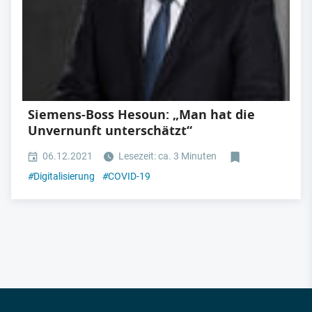
Siemens-Boss Hesoun: „Man hat die
Unvernunft unterschätzt“
06.12.2021
Lesezeit: ca. 3 Minuten
#
Digitalisierung
#
COVID-19