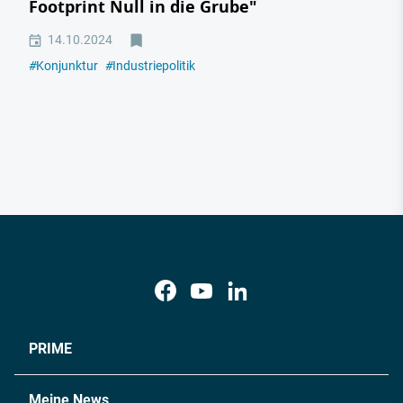
Footprint Null in die Grube"
14.10.2024
#
Konjunktur
#
Industriepolitik
PRIME
Meine News