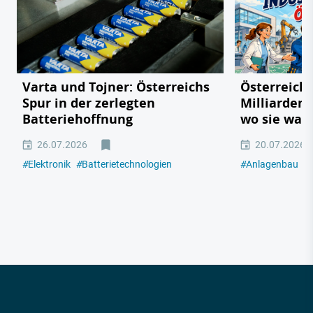
Varta und Tojner: Österreichs
Österreichs
Spur in der zerlegten
Milliarden
Batteriehoffnung
wo sie wac
26.07.2026
20.07.2026
#
Elektronik
#
Batterietechnologien
#
Anlagenbau
#