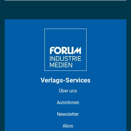
Energie
Podcasts
Management & Leadership
Rüstung
INDUSTRIEMAGAZIN TV: Alle Folgen
Bildung
DISPO Videos
Regionen
Fotostrecken
Verlags-Services
Über uns
AutorInnen
Newsletter
Abos