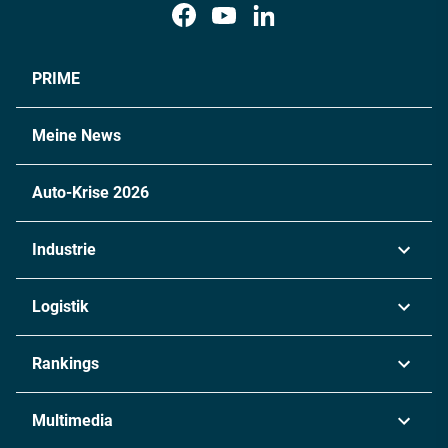
PRIME
Meine News
Auto-Krise 2026
Industrie
Automobil
Logistik
Maschinenbau
Transport & Spedition
Rankings
Chemie
Lieferketten
Industrie & Produktion
Metall
Multimedia
Logistik & Transport