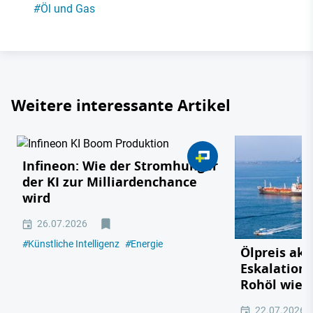
#
Öl und Gas
Weitere interessante Artikel
Infineon: Wie der Stromhunger
der KI zur Milliardenchance
wird
26.07.2026
#
Künstliche Intelligenz
#
Energie
Ölpreis akt
Eskalation 
Rohöl wied
22.07.2026