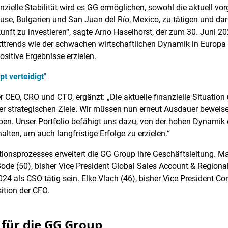
nzielle Stabilität wird es GG ermöglichen, sowohl die aktuell vo
Ruse, Bulgarien und San Juan del Río, Mexico, zu tätigen und d
kunft zu investieren“, sagte Arno Haselhorst, der zum 30. Juni
kttrends wie der schwachen wirtschaftlichen Dynamik in Europ
sitive Ergebnisse erzielen.
t verteidigt"
r CEO, CRO und CTO, ergänzt: „Die aktuelle finanzielle Situati
er strategischen Ziele. Wir müssen nun erneut Ausdauer beweis
eben. Unser Portfolio befähigt uns dazu, von der hohen Dynamik 
ten, um auch langfristige Erfolge zu erzielen.“
ionsprozesses erweitert die GG Group ihre Geschäftsleitung. Ma
Bode (50), bisher Vice President Global Sales Account & Regio
24 als CSO tätig sein. Elke Vlach (46), bisher Vice President Co
ition der CFO.
 für die GG Group