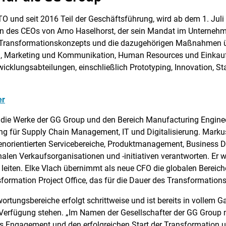
O und seit 2016 Teil der Geschäftsführung, wird ab dem 1. Juli
on des CEOs von Arno Haselhorst, der sein Mandat im Unternehm
 Transformationskonzepts und die dazugehörigen Maßnahmen 
, Marketing und Kommunikation, Human Resources und Einkauf. I
twicklungsabteilungen, einschließlich Prototyping, Innovation, S
er
die Werke der GG Group und den Bereich Manufacturing Engineer
g für Supply Chain Management, IT und Digitalisierung. Markus 
denorientierten Servicebereiche, Produktmanagement, Busines
nalen Verkaufsorganisationen und -initiativen verantworten. Er
en leiten. Elke Vlach übernimmt als neue CFO die globalen Bereic
ormation Project Office, das für die Dauer des Transformations
rtungsbereiche erfolgt schrittweise und ist bereits in vollem 
 Verfügung stehen. „Im Namen der Gesellschafter der GG Group 
les Engagement und den erfolgreichen Start der Transformation