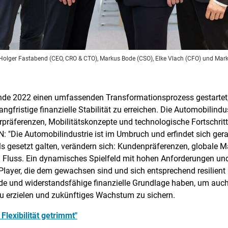
Hol­ger Fas­tabend (CEO, CRO & CTO), Mar­kus Bode (CSO), Elke Vlach (CFO) und Mar­kus
Ende 2022 einen umfassenden Transformationsprozess gestartet,
gfristige finanzielle Stabilität zu erreichen. Die Automobilindus
räferenzen, Mobilitätskonzepte und technologische Fortschritt
Die Automobilindustrie ist im Umbruch und erfindet sich gera
ls gesetzt galten, verändern sich: Kundenpräferenzen, globale Ma
 Fluss. Ein dynamisches Spielfeld mit hohen Anforderungen und 
 Player, die dem gewachsen sind und sich entsprechend resilient
e und widerstandsfähige finanzielle Grundlage haben, um auch
u erzielen und zukünftiges Wachstum zu sichern.
Flexibilität getrimmt"