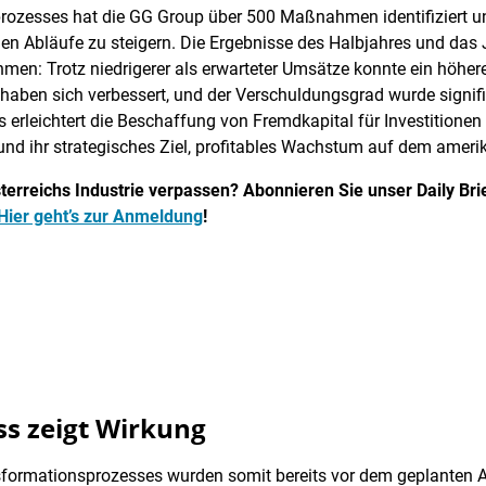
rozesses hat die GG Group über 500 Maßnahmen identifiziert un
ichen Abläufe zu steigern. Die Ergebnisse des Halbjahres und da
n: Trotz niedrigerer als erwarteter Umsätze konnte ein höheres
 haben sich verbessert, und der Verschuldungsgrad wurde signif
 erleichtert die Beschaffung von Fremdkapital für Investitionen 
und ihr strategisches Ziel, profitables Wachstum auf dem ameri
erreichs Industrie verpassen? Abonnieren Sie unser Daily Brief
Hier geht’s zur Anmeldung
!
s zeigt Wirkung
formationsprozesses wurden somit bereits vor dem geplanten 