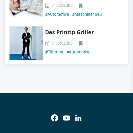
31.05.2023
#
Automotive
#
Maschinenbau
Das Prinzip Griller
31.05.2023
#
Führung
#
Automotive