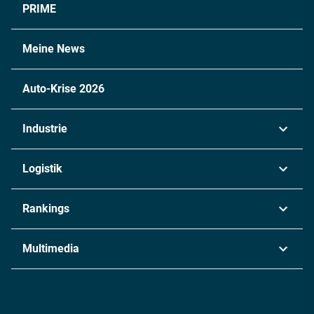
PRIME
Meine News
Auto-Krise 2026
Industrie
Automobil
Logistik
Maschinenbau
Transport & Spedition
Rankings
Chemie
Lieferketten
Industrie & Produktion
Metall
Multimedia
Logistik & Transport
Energie
Podcasts
Management & Leadership
Rüstung
INDUSTRIEMAGAZIN TV: Alle Folgen