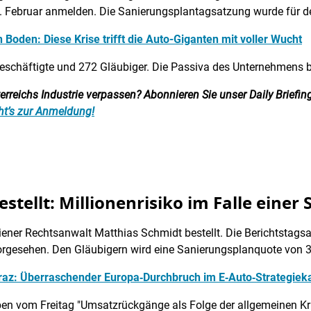
. Februar anmelden. Die Sanierungsplantagsatzung wurde für den
oden: Diese Krise trifft die Auto-Giganten mit voller Wucht
Beschäftigte und 272 Gläubiger. Die Passiva des Unternehmens b
reichs Industrie verpassen? Abonnieren Sie unser Daily Briefing:
ht’s zur Anmeldung!
tellt: Millionenrisiko im Falle einer
er Rechtsanwalt Matthias Schmidt bestellt. Die Berichtstagsatz
orgesehen. Den Gläubigern wird eine Sanierungsplanquote von 
raz: Überraschender Europa‑Durchbruch im E‑Auto‑Strategie
ben vom Freitag "Umsatzrückgänge als Folge der allgemeinen K