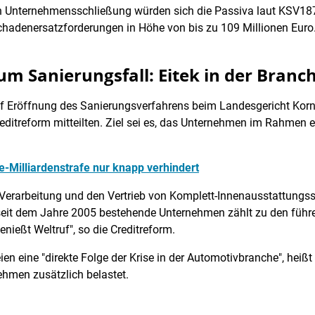
en Unternehmensschließung würden sich die Passiva laut KSV187
hadenersatzforderungen in Höhe von bis zu 109 Millionen Euro
m Sanierungsfall: Eitek in der Branc
uf Eröffnung des Sanierungsverfahrens beim Landesgericht Korn
itreform mitteilten. Ziel sei es, das Unternehmen im Rahmen e
he-Milliardenstrafe nur knapp verhindert
, Verarbeitung und den Vertrieb von Komplett-Innenausstattun
 seit dem Jahre 2005 bestehende Unternehmen zählt zu den führe
nießt Weltruf", so die Creditreform.
ien eine "direkte Folge der Krise in der Automotivbranche", heiß
hmen zusätzlich belastet.