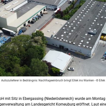
Autozulieferer in Bedrängnis: Nachfrageeinbruch bringt Eitek ins Wanken
- © Eitek
bH mit Sitz in Ebergassing (Niederösterreich) wurde am Montag 
igenverwaltung am Landesgericht Korneuburg eröffnet. Laut e