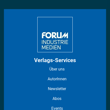
Management & Leadership
Rüstung
INDUSTRIEMAGAZIN TV: Alle Folgen
Bildung
DISPO Videos
Regionen
Fotostrecken
Verlags-Services
Über uns
AutorInnen
Newsletter
Abos
Events