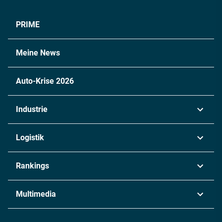
PRIME
Meine News
Auto-Krise 2026
Industrie
Automobil
Logistik
Maschinenbau
Transport & Spedition
Rankings
Chemie
Lieferketten
Industrie & Produktion
Metall
Multimedia
Logistik & Transport
Energie
Podcasts