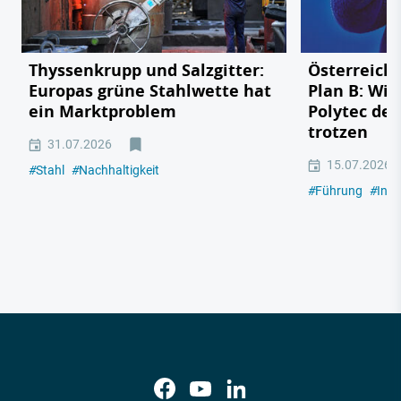
Thyssenkrupp und Salzgitter:
Österreichs
Europas grüne Stahlwette hat
Plan B: Wie
ein Marktproblem
Polytec de
trotzen
31.07.2026
15.07.2026
#
Stahl
#
Nachhaltigkeit
#
Führung
#
Indu