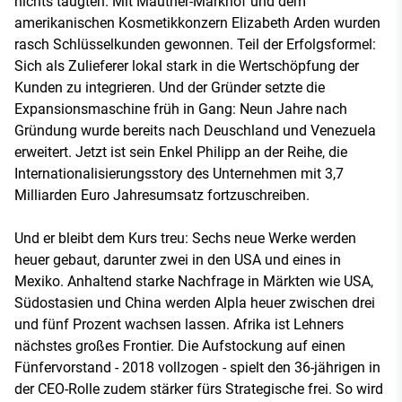
nichts taugten. Mit Mautner-Markhof und dem
amerikanischen Kosmetikkonzern Elizabeth Arden wurden
rasch Schlüsselkunden gewonnen. Teil der Erfolgsformel:
Sich als Zulieferer lokal stark in die Wertschöpfung der
Kunden zu integrieren. Und der Gründer setzte die
Expansionsmaschine früh in Gang: Neun Jahre nach
Gründung wurde bereits nach Deuschland und Venezuela
erweitert. Jetzt ist sein Enkel Philipp an der Reihe, die
Internationalisierungsstory des Unternehmen mit 3,7
Milliarden Euro Jahresumsatz fortzuschreiben.
Und er bleibt dem Kurs treu: Sechs neue Werke werden
heuer gebaut, darunter zwei in den USA und eines in
Mexiko. Anhaltend starke Nachfrage in Märkten wie USA,
Südostasien und China werden Alpla heuer zwischen drei
und fünf Prozent wachsen lassen. Afrika ist Lehners
nächstes großes Frontier. Die Aufstockung auf einen
Fünfervorstand - 2018 vollzogen - spielt den 36-jährigen in
der CEO-Rolle zudem stärker fürs Strategische frei. So wird