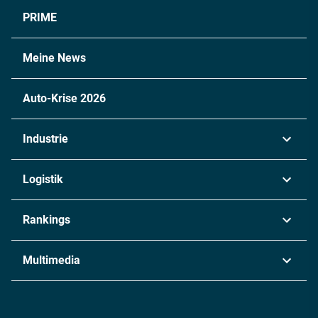
PRIME
Meine News
Auto-Krise 2026
Industrie
Automobil
Logistik
Maschinenbau
Transport & Spedition
Rankings
Chemie
Lieferketten
Industrie & Produktion
Metall
Multimedia
Logistik & Transport
Energie
Podcasts
Management & Leadership
Rüstung
INDUSTRIEMAGAZIN TV: Alle Folgen