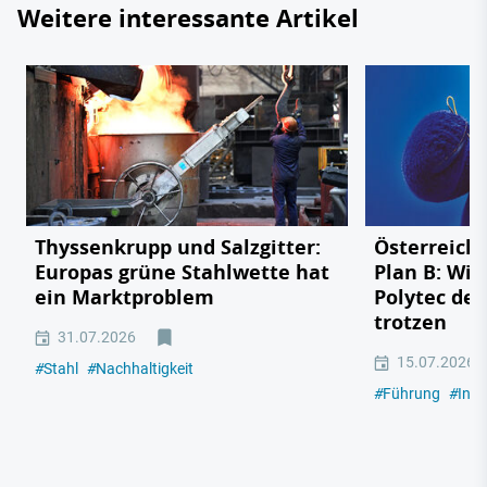
Weitere interessante Artikel
Thyssenkrupp und Salzgitter:
Österreichs
Europas grüne Stahlwette hat
Plan B: Wie
ein Marktproblem
Polytec de
trotzen
31.07.2026
15.07.2026
#
Stahl
#
Nachhaltigkeit
#
Führung
#
Indu