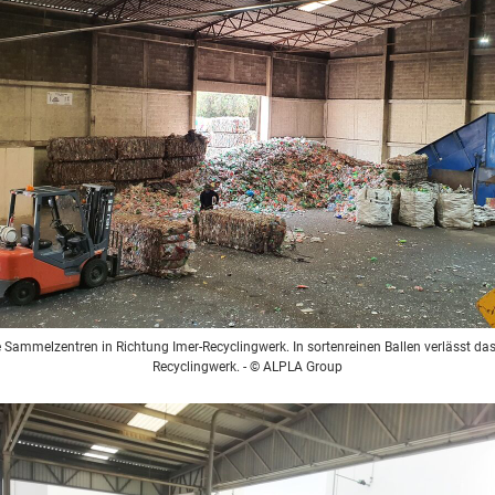
ie Sammelzentren in Richtung Imer-Recyclingwerk. In sortenreinen Ballen verlässt d
Recyclingwerk.
- © ALPLA Group