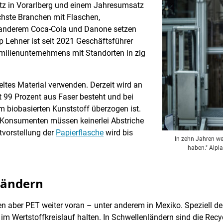
itz in Vorarlberg und einem Jahresumsatz
ichste Branchen mit Flaschen,
 anderem Coca-Cola und Danone setzen
p Lehner ist seit 2021 Geschäftsführer
amilienunternehmens mit Standorten in zig
eltes Material verwenden. Derzeit wird an
st 99 Prozent aus Faser besteht und bei
m biobasierten Kunststoff überzogen ist.
d Konsumenten müssen keinerlei Abstriche
tvorstellung der
Papierflasche
wird bis
In zehn Jahren we
haben." Alpla
ländern
 aber PET weiter voran – unter anderem in Mexiko. Speziell de
e im Wertstoffkreislauf halten. In Schwellenländern sind die Rec