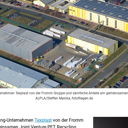
ternehmen Texplast von der Fromm Gruppe und sämtliche Anteile am gemeinsamen 
ALPLA/Steffen Mainka, fotofliegen.de
ling-Unternehmen
Texplast
von der Fromm
einsamen Joint Venture PET Recycling