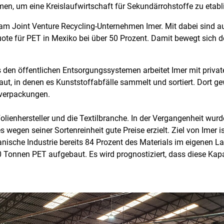
en, um eine Kreislaufwirtschaft für Sekundärrohstoffe zu etabl
ter am Joint Venture Recycling-Unternehmen Imer. Mit dabei sin
ote für PET in Mexiko bei über 50 Prozent. Damit bewegt sich der
 den öffentlichen Entsorgungssystemen arbeitet Imer mit pri
t, in denen es Kunststoffabfälle sammelt und sortiert. Dort g
everpackungen.
olienhersteller und die Textilbranche. In der Vergangenheit wurd
s wegen seiner Sortenreinheit gute Preise erzielt. Ziel von Imer 
nische Industrie bereits 84 Prozent des Materials im eigenen L
0 Tonnen PET aufgebaut. Es wird prognostiziert, dass diese Ka