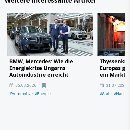
Weitere interessante Artikel
BMW, Mercedes: Wie die
Thyssenkrup
Energiekrise Ungarns
Europas gr
Autoindustrie erreicht
ein Marktp
05.08.2026
31.07.2026
#
Automotive
#
Energie
#
Stahl
#
Nachhal