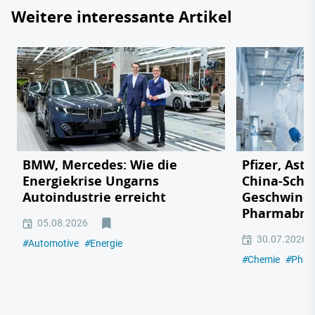
Weitere interessante Artikel
BMW, Mercedes: Wie die
Pfizer, Ast
Energiekrise Ungarns
China-Scho
Autoindustrie erreicht
Geschwindi
Pharmabra
05.08.2026
30.07.2026
#
Automotive
#
Energie
#
Chemie
#
Phar