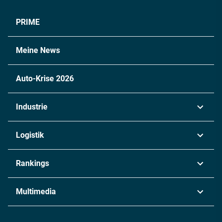
PRIME
Meine News
Auto-Krise 2026
Industrie
Automobil
Logistik
Maschinenbau
Transport & Spedition
Rankings
Chemie
Lieferketten
Industrie & Produktion
Metall
Multimedia
Logistik & Transport
Energie
Podcasts