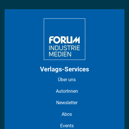
Management & Leadership
Rüstung
INDUSTRIEMAGAZIN TV: Alle Folgen
Bildung
DISPO Videos
Regionen
Fotostrecken
Verlags-Services
Über uns
AutorInnen
Newsletter
Abos
Events