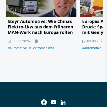
Steyr Automotive: Wie Chinas
Europas Au
Elektro-Lkw aus dem früheren
Druck: Span
MAN-Werk nach Europa rollen
mit Geely,
03.08.2026
03.08.2026
#
Automotive
#
Elektromobilität
#
Automotive
#
E