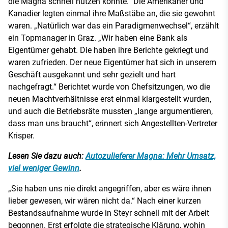
die Magna schnell nutzen konnte.“ Die Amerikaner und
Kanadier legten einmal ihre Maßstäbe an, die sie gewohnt
waren. „Natürlich war das ein Paradigmenwechsel“, erzählt
ein Topmanager in Graz. „Wir haben eine Bank als
Eigentümer gehabt. Die haben ihre Berichte gekriegt und
waren zufrieden. Der neue Eigentümer hat sich in unserem
Geschäft ausgekannt und sehr gezielt und hart
nachgefragt.“ Berichtet wurde von Chefsitzungen, wo die
neuen Machtverhältnisse erst einmal klargestellt wurden,
und auch die Betriebsräte mussten „lange argumentieren,
dass man uns braucht“, erinnert sich Angestellten-Vertreter
Krisper.
Lesen Sie dazu auch:
Autozulieferer Magna: Mehr Umsatz,
viel weniger Gewinn
.
„Sie haben uns nie direkt angegriffen, aber es wäre ihnen
lieber gewesen, wir wären nicht da.“ Nach einer kurzen
Bestandsaufnahme wurde in Steyr schnell mit der Arbeit
begonnen. Erst erfolgte die strategische Klärung, wohin