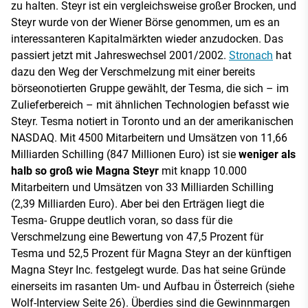
zu halten. Steyr ist ein vergleichsweise großer Brocken, und
Steyr wurde von der Wiener Börse genommen, um es an
interessanteren Kapitalmärkten wieder anzudocken. Das
passiert jetzt mit Jahreswechsel 2001/2002.
Stronach
hat
dazu den Weg der Verschmelzung mit einer bereits
börseonotierten Gruppe gewählt, der Tesma, die sich – im
Zulieferbereich – mit ähnlichen Technologien befasst wie
Steyr. Tesma notiert in Toronto und an der amerikanischen
NASDAQ. Mit 4500 Mitarbeitern und Umsätzen von 11,66
Milliarden Schilling (847 Millionen Euro) ist sie
weniger als
halb so groß wie Magna Steyr
mit knapp 10.000
Mitarbeitern und Umsätzen von 33 Milliarden Schilling
(2,39 Milliarden Euro). Aber bei den Erträgen liegt die
Tesma- Gruppe deutlich voran, so dass für die
Verschmelzung eine Bewertung von 47,5 Prozent für
Tesma und 52,5 Prozent für Magna Steyr an der künftigen
Magna Steyr Inc. festgelegt wurde. Das hat seine Gründe
einerseits im rasanten Um- und Aufbau in Österreich (siehe
Wolf-Interview Seite 26). Überdies sind die Gewinnmargen