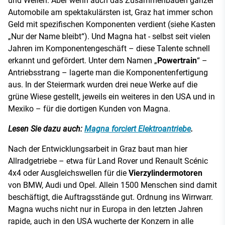
und Wellen. Aber wenn auch das Zusammenbauen ganzer
Automobile am spektakulärsten ist, Graz hat immer schon
Geld mit spezifischen Komponenten verdient (siehe Kasten
„Nur der Name bleibt“). Und Magna hat - selbst seit vielen
Jahren im Komponentengeschäft – diese Talente schnell
erkannt und gefördert. Unter dem Namen „
Powertrain
“ –
Antriebsstrang – lagerte man die Komponentenfertigung
aus. In der Steiermark wurden drei neue Werke auf die
grüne Wiese gestellt, jeweils ein weiteres in den USA und in
Mexiko – für die dortigen Kunden von Magna.
Lesen Sie dazu auch:
Magna forciert Elektroantriebe
.
Nach der Entwicklungsarbeit in Graz baut man hier
Allradgetriebe – etwa für Land Rover und Renault Scénic
4x4 oder Ausgleichswellen für die
Vierzylindermotoren
von BMW, Audi und Opel. Allein 1500 Menschen sind damit
beschäftigt, die Auftragsstände gut. Ordnung ins Wirrwarr.
Magna wuchs nicht nur in Europa in den letzten Jahren
rapide, auch in den USA wucherte der Konzern in alle