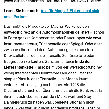
jenen der so genannten Tier-One- und Tier-Two-Zulieferer.
Lesen Sie hier noch:
Aus für Magna? Fisker sucht sich
neue Partner
.
Das heißt, die Produkte der Magna- Werke werden
entweder direkt an die Automobilfabriken geliefert – schon
in Form ganzer Komponenten oder Baugruppen wie etwa
Instrumentenbretter, Türinnenteile oder Spiegel. Oder aber
zwischen ihnen und dem Autobauer gibt es nur einen
Direktzulieferer, dem sie ihrerseits Schlüsselteile oder
Baugruppen verkaufen. Ganz am unteren
Ende der
Lieferantenkette
– also beim von der Wertschöpfung her
wenig interessanten Herunterpressen oder –stenzen
simpler Plastik- oder Eisenteile – ist Magna kaum
vertreten. Aber es ging noch höher. Als 1998 die
Creditanstalt nach der Übernahme durch die Bank Austria
ihren Industriekonzern auf den Markt warf und Steyr-
Daimler-Puch zu haben war, überlegte Stronach nicht
lange. Zwar war SDP nicht sonderlich profitabel, aber ins