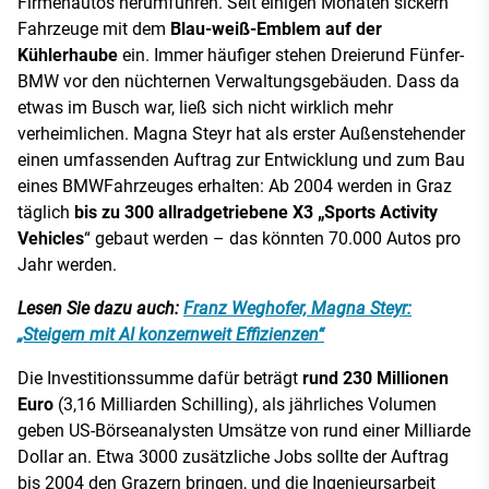
Firmenautos herumführen. Seit einigen Monaten sickern
Fahrzeuge mit dem
Blau-weiß-Emblem auf der
Kühlerhaube
ein. Immer häufiger stehen Dreierund Fünfer-
BMW vor den nüchternen Verwaltungsgebäuden. Dass da
etwas im Busch war, ließ sich nicht wirklich mehr
verheimlichen. Magna Steyr hat als erster Außenstehender
einen umfassenden Auftrag zur Entwicklung und zum Bau
eines BMWFahrzeuges erhalten: Ab 2004 werden in Graz
täglich
bis
zu 300 allradgetriebene X3 „Sports Activity
Vehicles
“ gebaut werden – das könnten 70.000 Autos pro
Jahr werden.
Lesen Sie dazu auch:
Franz Weghofer, Magna Steyr:
„Steigern mit AI konzernweit Effizienzen“
Die Investitionssumme dafür beträgt
rund 230 Millionen
Euro
(3,16 Milliarden Schilling), als jährliches Volumen
geben US-Börseanalysten Umsätze von rund einer Milliarde
Dollar an. Etwa 3000 zusätzliche Jobs sollte der Auftrag
bis 2004 den Grazern bringen, und die Ingenieursarbeit