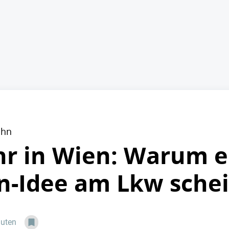
ahn
hr in Wien: Warum e
-Idee am Lkw schei
nuten