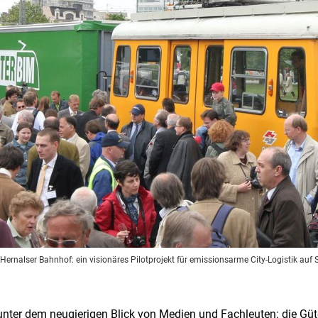
ernalser Bahnhof: ein visionäres Pilotprojekt für emissionsarme City-Logistik auf 
 unter dem neugierigen Blick von Medien und Fachleuten: die Güt