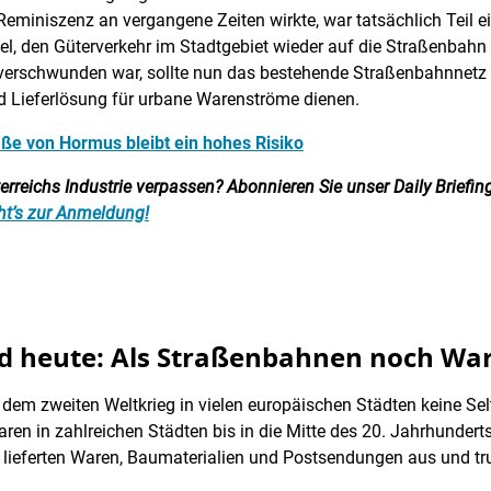
eminiszenz an vergangene Zeiten wirkte, war tatsächlich Teil e
Ziel, den Güterverkehr im Stadtgebiet wieder auf die Straßenbah
h verschwunden war, sollte nun das bestehende Straßenbahnnetz
nd Lieferlösung für urbane Warenströme dienen.
ße von Hormus bleibt ein hohes Risiko
reichs Industrie verpassen? Abonnieren Sie unser Daily Briefing:
ht’s zur Anmeldung!
nd heute: Als Straßenbahnen noch War
 dem zweiten Weltkrieg in vielen europäischen Städten keine Se
ren in zahlreichen Städten bis in die Mitte des 20. Jahrhunder
ie lieferten Waren, Baumaterialien und Postsendungen aus und tr