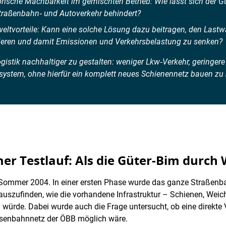
rische Machbarkeit im gemischten Betrieb: Wie lässt sich der Güt
Straßenbahn‑ und Autoverkehr behindert?
weltvorteile: Kann eine solche Lösung dazu beitragen, den Lastw
ieren und damit Emissionen und Verkehrsbelastung zu senken?
ogistik nachhaltiger zu gestalten: weniger Lkw‑Verkehr, geringe
ystem, ohne hierfür ein komplett neues Schienennetz bauen zu
er Testlauf: Als die Güter-Bim durch W
im Sommer 2004. In einer ersten Phase wurde das ganze Straßenb
erauszufinden, wie die vorhandene Infrastruktur – Schienen, Wei
n würde. Dabei wurde auch die Frage untersucht, ob eine direkt
senbahnnetz der ÖBB möglich wäre.