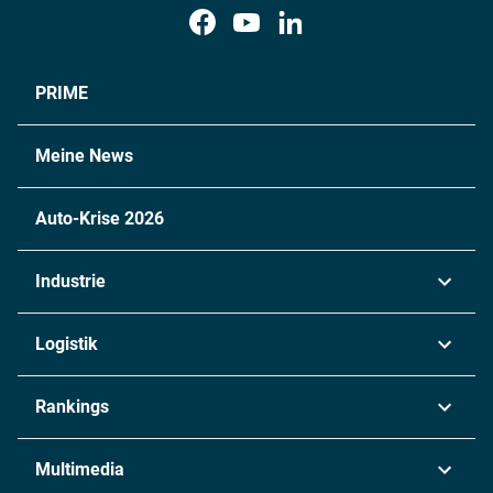
PRIME
Meine News
Auto-Krise 2026
Industrie
Automobil
Logistik
Maschinenbau
Transport & Spedition
Rankings
Chemie
Lieferketten
Industrie & Produktion
Metall
Multimedia