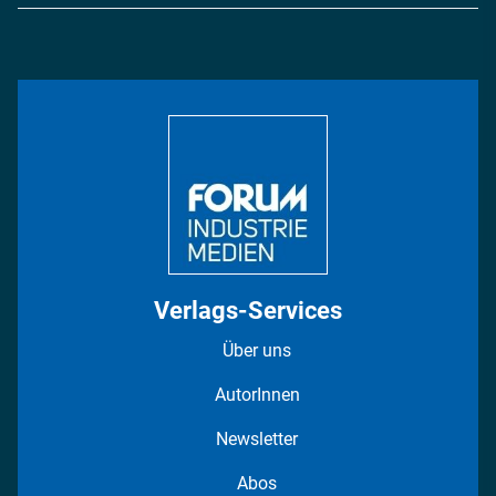
Logistik & Transport
Energie
Podcasts
Management & Leadership
Rüstung
INDUSTRIEMAGAZIN TV: Alle Folgen
Bildung
DISPO Videos
Regionen
Fotostrecken
Verlags-Services
Über uns
AutorInnen
Newsletter
Abos