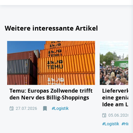
Weitere interessante Artikel
Temu: Europas Zollwende trifft
Lieferverk
den Nerv des Billig-Shoppings
eine genia
Idee am Lk
27.07.2026
#
Logistik
05.06.2026
#
Logistik
#
Hint