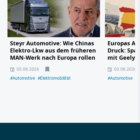
Steyr Automotive: Wie Chinas
Europas Au
Elektro-Lkw aus dem früheren
Druck: Span
MAN-Werk nach Europa rollen
mit Geely,
03.08.2026
03.08.2026
#
Automotive
#
Elektromobilität
#
Automotive
#
E