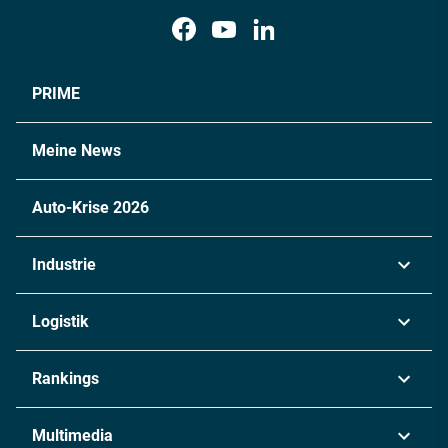
PRIME
Meine News
Auto-Krise 2026
Industrie
Automobil
Logistik
Maschinenbau
Transport & Spedition
Rankings
Chemie
Lieferketten
Industrie & Produktion
Metall
Multimedia