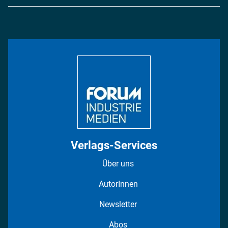
Logistik & Transport
Energie
Podcasts
Management & Leadership
Rüstung
INDUSTRIEMAGAZIN TV: Alle Folgen
Bildung
DISPO Videos
Regionen
Fotostrecken
Verlags-Services
Über uns
AutorInnen
Newsletter
Abos