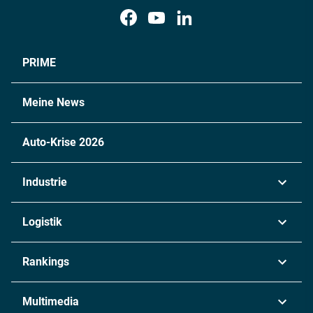
PRIME
Meine News
Auto-Krise 2026
Industrie
Automobil
Logistik
Maschinenbau
Transport & Spedition
Rankings
Chemie
Lieferketten
Industrie & Produktion
Metall
Multimedia