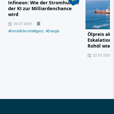
Infineon: Wie der Stromhunger
der KI zur Milliardenchance
wird
26.07.2026
#
Künstliche Intelligenz
#
Energie
Ölpreis akt
Eskalation 
Rohöl wied
22.07.2026