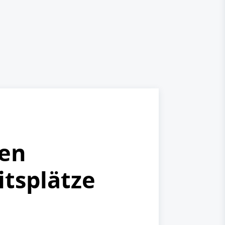
gen
tsplätze