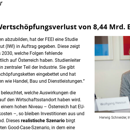
r
Wertschöpfungsverlust von 8,44 Mrd. 
n abzubilden, hat der FEEI eine Studie
ut (IWI) in Auftrag gegeben. Diese zeigt
s 2030, welche Folgen fehlende
ch auf Österreich haben. Studienleiter
in zentraler Teil der Industrie. Sie gibt
tschöpfungsketten eingebettet und hat
n wie Handel, Bau und Dienstleistungen.“
t beleuchtet, welche Auswirkungen die
auf den Wirtschaftsstandort haben wird.
f einem hohen Niveau – Österreich hat EU-
osten –, so bleiben Investitionen aus und
Herwig Schneider, I
and. Dieses
realistische Szenario
birgt
ten Good-Case-Szenario, in dem eine