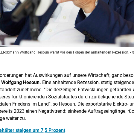
 FEEI-Obmann Wolfgang Hesoun warnt vor den Folgen der anhaltenden Rezession.
- 
sforderungen hat Auswirkungen auf unsere Wirtschaft, ganz beson
n
Wolfgang Hesoun.
Eine anhaltende Rezession, stetig steigend
tandort zunehmend. "Die derzeitigen Entwicklungen gefährden W
nseres funktionierenden Sozialstaates durch zurückgehende Ste
len Friedens im Land“, so Hesoun. Die exportstarke Elektro- un
ereits 2023 einen Negativtrend: sinkende Auftragseingänge, rüc
ge weiter zu.
ehälter steigen um 7,5 Prozent