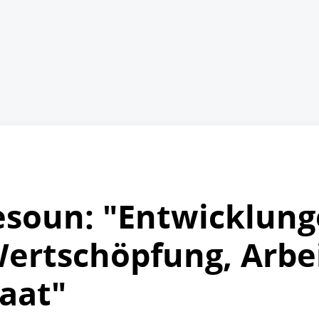
esoun: "Entwicklun
ertschöpfung, Arbei
taat"