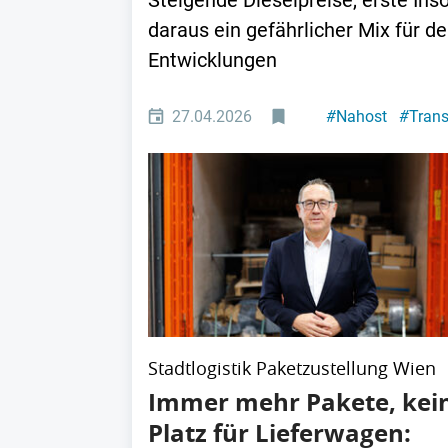
Steigende Dieselpreise, erste Ins
daraus ein gefährlicher Mix für de
Entwicklungen
27.04.2026
#
Nahost
#
Trans
Stadtlogistik Paketzustellung Wien
Immer mehr Pakete, kei
Platz für Lieferwagen: