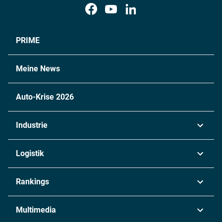
PRIME
Meine News
Auto-Krise 2026
Industrie
Automobil
Logistik
Maschinenbau
Transport & Spedition
Rankings
Chemie
Lieferketten
Industrie & Produktion
Metall
Multimedia
Logistik & Transport