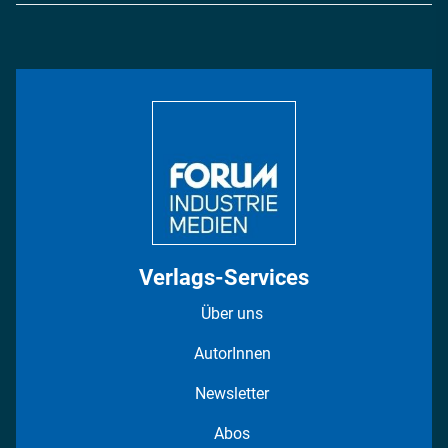
Energie
Podcasts
Management & Leadership
Rüstung
INDUSTRIEMAGAZIN TV: Alle Folgen
Bildung
DISPO Videos
Regionen
Fotostrecken
Verlags-Services
Über uns
AutorInnen
Newsletter
Abos