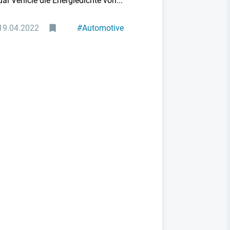
ual Vehicle die Energiedichte von...
19.04.2022
#
Automotive
#
Klimaschutz