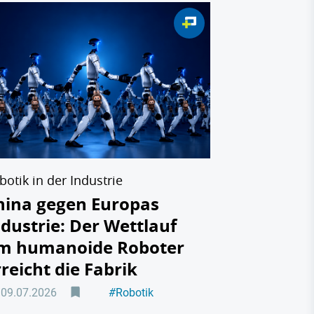
Baumanager-R
Top-100 
2026: Di
von Macht
Bauwirts
08.07.2026
botik in der Industrie
hina gegen Europas
ndustrie: Der Wettlauf
m humanoide Roboter
rreicht die Fabrik
09.07.2026
#
Robotik
#
Maschinenbau