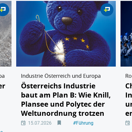
pa
Industrie Österreich und Europa
Ro
er
Österreichs Industrie
C
baut am Plan B: Wie Knill,
I
Plansee und Polytec der
u
Weltunordnung trotzen
e
15.07.2026
#
Führung
#
Industriepolitik