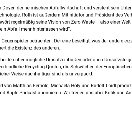
r Doyen der heimischen Abfallwirtschaft und versteht sein Unt
ologie. Roth ist außerdem Mitinitiator und Präsident des Ver
ört regelmäßig seine Vision von Zero Waste – also einer Welt i
n Abfall mehr hinterlassen wird“.
Gegenspieler betrachten: Der eine beseitigt, was der andere er
hert die Existenz des anderen.
ie beiden über mögliche Umsatzeinbußen oder auch Umsatzsteige
verbindliche Recycling-Quoten, die Schwächen der Europäischen 
cher Weise nachhaltiger sind als unverpackt.
 von Matthias Bernold, Michaela Holy und Rudolf Loidl produzie
nd Apple Podcast abonnieren. Wir freuen uns über Kritik und An