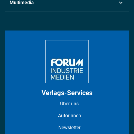
Multimedia
Logistik & Transport
Energie
Podcasts
Management & Leadership
Rüstung
INDUSTRIEMAGAZIN TV: Alle Folgen
Bildung
DISPO Videos
Regionen
Fotostrecken
Verlags-Services
Über uns
AutorInnen
Newsletter