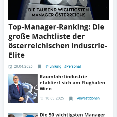
Top-Manager-Ranking: Die
große Machtliste der
österreichischen Industrie-
Elite
28.04.2026
#
Führung
#
Personal
Raumfahrtindustrie
etabliert sich am Flughafen
Wien
10.03.2025
#
Investitionen
Die 50 wichtigsten Manager