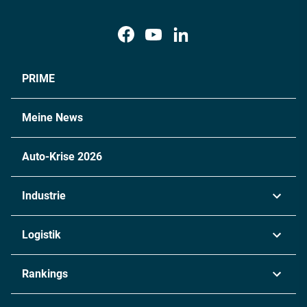
PRIME
Meine News
Auto-Krise 2026
Industrie
Automobil
Logistik
Maschinenbau
Transport & Spedition
Rankings
Chemie
Lieferketten
Industrie & Produktion
Metall