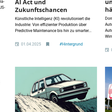
um
AI Act und
ia-
US-
hä
Zukunftschancen
Don
Künstliche Intelligenz (KI) revolutioniert die
Aut
Industrie: Von effizienter Produktion über
Aut
Predictive Maintenance bis hin zu smarter...
Wimm
01.04.2025
#
Hintergrund
#
Künstliche
Intelligenz