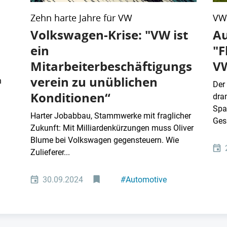
Zehn harte Jahre für VW
VW-
Volkswagen-Krise: "VW ist
Au
ein
"F
Mitarbeiterbeschäftigungs
V
verein zu unüblichen
n
Der
Konditionen“
dra
Spar
Harter Jobabbau, Stammwerke mit fraglicher
Ges
Zukunft: Mit Milliardenkürzungen muss Oliver
Blume bei Volkswagen gegensteuern. Wie
Zulieferer...
30.09.2024
#
Automotive
#
Zulieferer